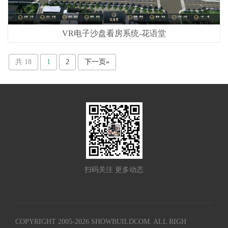
VR电子沙盘看房系统-花语堂
共 18
1
2
下一页»
扫码关注 更多动态
COPYRIGHT 2005-
2026
SHOWBUILDCOM. ALL RIGH