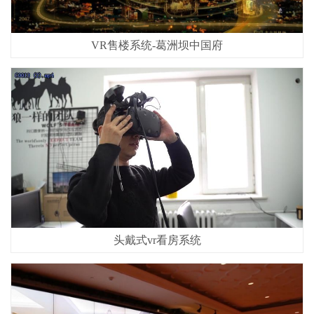
VR售楼系统-葛洲坝中国府
头戴式vr看房系统