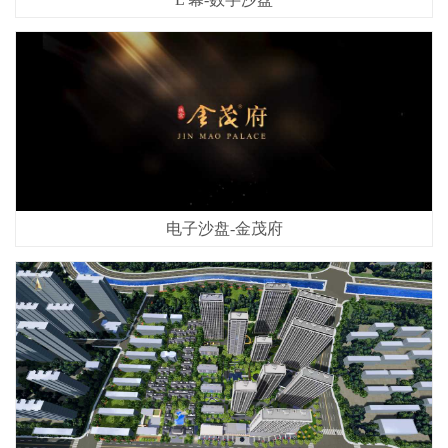
电子沙盘-金茂府