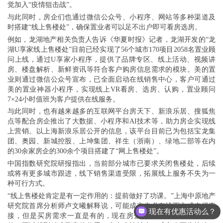
觉加入“疫情狙击战”。
与此同时，房企们也通过微信公众号、小程序、网站等多种渠道及
时搭建“线上售楼处”，确保置业者可以足不出户即可看房选房。
例如，龙湖地产相关负责人告诉《华夏时报》记者，龙湖开发的“龙
湖U享家线上售楼处”目前已经实现了56个城市170项目2058名置业顾
问上线，通过U享家小程序，提供了品牌专区、线上活动、视频讲
房、楼盘解析、新鲜资讯等符合客户购房信息需求的模块。美的置
业则通过微信公众号宣布，已全面启动在线销售中心，客户可通过
美的置业神器小程序，实现线上VR看房、选房、认购，置业顾问
7×24小时值班为客户提供在线服务。
与此同时，也有越来越多的互联网平台房天下、新浪乐居、搜狐焦
点等配合房企推出了大数据、小程序和AI技术等，助力房企实现线
上营销。以上海新浪乐居公开的信息，该平台目前已为包括宝龙集
团、奥园、新城控股、上坤集团、祥生（浙南）、绿地二部等在内
的30余家房企的300余个项目搭建了“网上售楼处”。
中国指数研究院研报指出，当前部分城市已要求关闭售楼处，后续
或将有更多城市跟进，线下销售渠道受限，拓展线上服务不失为一
种可行方式。
“线上售楼处肯定是有一定作用的：提前做好了功课。”上海中原地产
研究院首席分析师卢文曦解释说，可能成交未必有线下方式来得直
现在有优惠活动么？
接，但是买房需求一直是有的，现在房企们在线上对项目进行宣