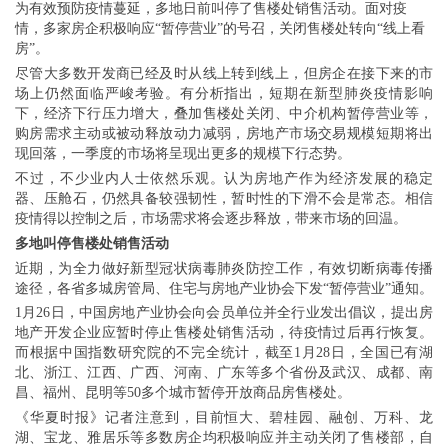
为有效预防疫情蔓延，多地日前叫停了售楼处销售活动。面对疫
情，多家房企积极响应“暂停营业”的号召，关闭售楼处转向“线上看
房”。
尽管大多数开发商已经及时从线上转到线上，但房企在接下来的市
场上仍然面临严峻考验。有分析指出，短期在新型肺炎疫情影响
下，经济下行压力增大，叠加售楼处关闭、中介机构暂停营业等，
购房需求主动或被动释放动力减弱，房地产市场交易规模短期将出
现回落，一季度的市场将呈现出更多的规模下行态势。
不过，不少业内人士依然乐观。认为房地产作为经济发展的稳定
器、压舱石，仍然具备较强韧性，暂时性的下滑不会是常态。相信
疫情得以控制之后，市场需求将会逐步释放，带来市场的回温。
多地叫停售楼处销售活动
近期，为全力做好新型冠状病毒肺炎防控工作，有效切断病毒传播
途径，各省多城房管局、住宅与房地产业协会下发“暂停营业”通知。
1月26日，中国房地产业协会向会员单位并全行业发出倡议，提出房
地产开发企业应暂时停止售楼处销售活动，待疫情过后再行恢复。
而根据中国指数研究院的不完全统计，截至1月28日，全国已有湖
北、浙江、江西、广西、河南、广东等多个省份及武汉、成都、南
昌、福州、昆明等50多个城市暂停开放商品房售楼处。
《华夏时报》记者注意到，目前恒大、碧桂园、融创、万科、龙
湖、宝龙、雅居乐等多数房企均积极响应并主动关闭了售楼部，自