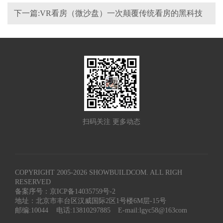
下一篇:VR看房（微沙盘）一次颠覆传统看房的黑科技
扫码关注 更多动态
COPYRIGHT 2005-
2026
SHOWBUILDCOM. ALL RIGH
RESERVED
备案序号：京ICP备14035759号-2
地址：北京市丰台区汉威国际2区1号楼6M层-15号
邮编:10044
电话:13810297885
E-mail:lgyc58@163com