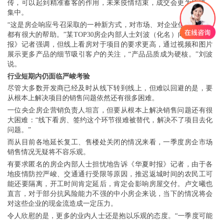
传，可以起到精准蓄客的作用，未来疫情结束，成交会更为快速、
集中。
“这是房企响应号召采取的一种新方式，对市场、对企业信心的恢复
都有很大的帮助。”某TOP30房企内部人士刘波（化名）向《华夏时
报》记者强调，但线上看房对于项目的要求更高，通过视频和图片
展示更多产品的细节吸引客户的关注，“产品品质成为硬核。”刘波
说。
行业短期内仍面临严峻考验
尽管大多数开发商已经及时从线下转到线上，但难以回避的是，要
从根本上解决项目的销售问题依然还有很多困难。
一位央企房企营销负责人坦言，但要从根本上解决销售问题还有很
大困难：“线下看房、签约这个环节很难被替代，解决不了项目去化
问题。”
而从目前各地延长复工、售楼处关闭的情况来看，一季度房企市场
销售情况无疑将不容乐观。
有要求匿名的房企内部人士担忧地告诉《华夏时报》记者，由于各
地疫情防控严峻、交通通行受限等原因，推迟返城时间的农民工可
能还要隔离，开工时间肯定延后，肯定会影响房屋交付。卢文曦也
直言，对于部分抗风险能力不强的中小房企来说，当下的情况将会
对这些企业的现金流造成一定压力。
令人欣慰的是，更多的业内人士还是抱以乐观的态度。“一季度可能