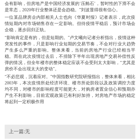
会有影响，但房地产是中国经济发展的’压舱石’，暂时性的下滑不会
是常态，2020年行业整体还是会趋稳。”刘波显得很有信心。
一位某品牌房企内部相关人士也向《华夏时报》记者表示，此次疫
情短期内对市场销售存在一定影响。但待疫情平稳后，预计市场会
企稳，逐步回归正轨。
“影响肯定是有的，但是短期的。”卢文曦向记者分析指出，疫情这种
突发性的事件，只是影响行业短期的交易节奏，不会对行业大趋势
产生多么严重的影响。整体来看，当前的房地产行业已经相当平
稳。而在此次疫情过去后，不排除下半年出现房地产交易补偿性反
弹的情况，但全年楼市的整体稳定应该不会受到太大影响，“尤其是
房价不会出现太大的变动”。
“不必悲观，沉着应对。”中国指数研究院研报指出，整体来看，相比
2003年，本次疫情所处经济环境、楼市所处阶段以及政策调控力度
均不同，对楼市的影响程度可能更大，对购房者置业信心和预期亦
产生不利影响，目前宏观政策已有利好加持，对房地产市场的稳定
将起到一定积极作用
上一篇:无