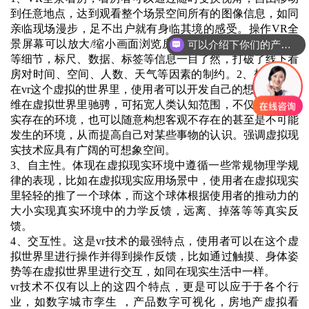
到任意地点，达到观看整个场景空间所有的图像信息，如同
亲临现场漫步，足不出户就有身临其境的感受。操作VR全
景屏幕可以放大/缩小画面浏览房屋、方向定位、窗外环境
可以介绍下你们的产品么？
等细节，标尺、数据、标签等信息一目了然，打破了线下看
房对时间、空间、人数、天气等因素的制约。2、想象性。
在vr这个虚拟的世界里，使用者可以开发自己的想象，让思
维在虚拟世界里驰骋，可拓宽人类认知范围，不仅可再现真
实存在的环境，也可以随意构想客观不存在的甚至是不可能
发生的环境，从而提高自己对某些事物的认识。强调虚拟现
实技术应具有广阔的可想象空间。
3、自主性。体现在虚拟现实环境中遵循一些常规物理学规
律的表现，比如在虚拟现实应用场景中，使用者在虚拟现实
里轻轻的推了一个球体，而这个球体根据使用者的推动力的
大小实现真实环境中的力学反馈，远离、掉落等等真实反
馈。
4、交互性。这是vr技术的最强特点，使用者可以在这个虚
拟世界里进行操作并得到操作反馈，比如通过触摸、身体姿
势等在虚拟世界里进行交互，如同在现实生活中一样。
vr技术不仅有以上的这四个特点，更是可以应于于各个行
业，如数字城市孪生 ，产品数字可视化，房地产虚拟看