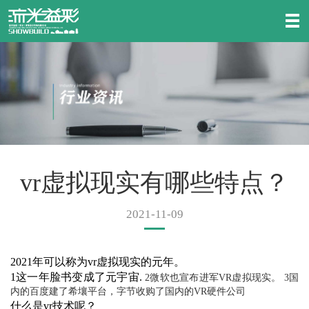
vr虚拟现实有哪些特点？
2021-11-09
2021年可以称为vr虚拟现实的元年。
1这一年脸书变成了元宇宙.
2
微软也宣布进军
VR
虚拟现实。
3
国
内的百度建了希壤平台，字节收购了国内的
VR
硬件公司
什么是vr技术呢？