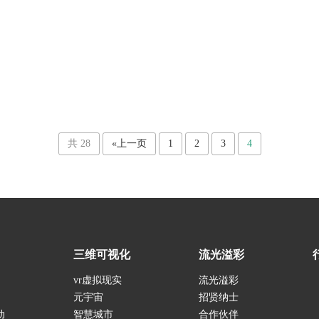
共 28
«上一页
1
2
3
4
三维可视化
流光溢彩
vr虚拟现实
流光溢彩
元宇宙
招贤纳士
动
智慧城市
合作伙伴