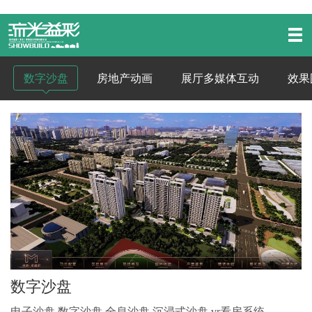
数字沙盘
房地产动画
展厅多媒体互动
效果
数字沙盘
电子沙盘 数字沙盘 全息沙盘 沉浸式沙盘 vr看房系统