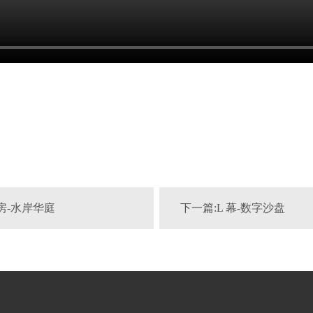
房-水岸华庭
下一篇:L 幕-数字沙盘