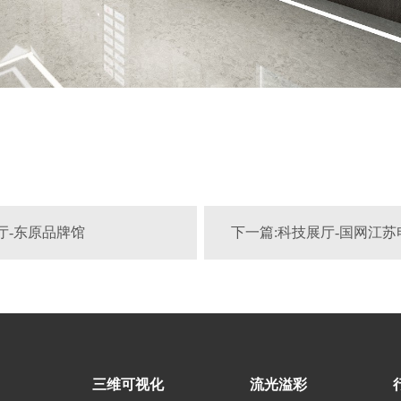
厅-东原品牌馆
下一篇:科技展厅-国网江
三维可视化
流光溢彩