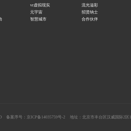
vr虚拟现实
流光溢彩
元宇宙
招贤纳士
动
智慧城市
合作伙伴
D
备案序号：京ICP备14035759号-2
地址：北京市丰台区汉威国际2区1号