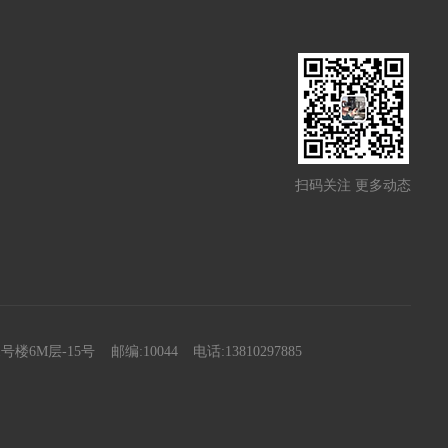
扫码关注 更多动态
楼6M层-15号
邮编:10044
电话:13810297885