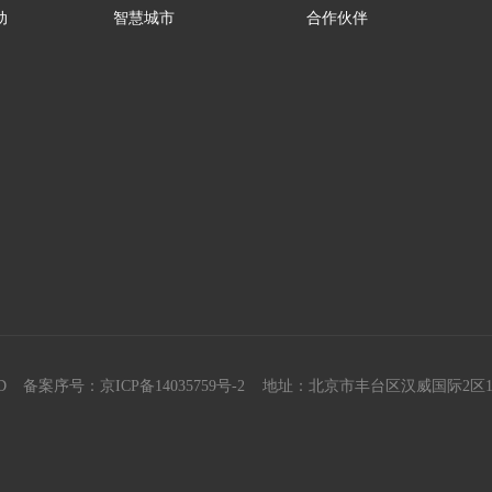
动
智慧城市
合作伙伴
D
备案序号：京ICP备14035759号-2
地址：北京市丰台区汉威国际2区1号