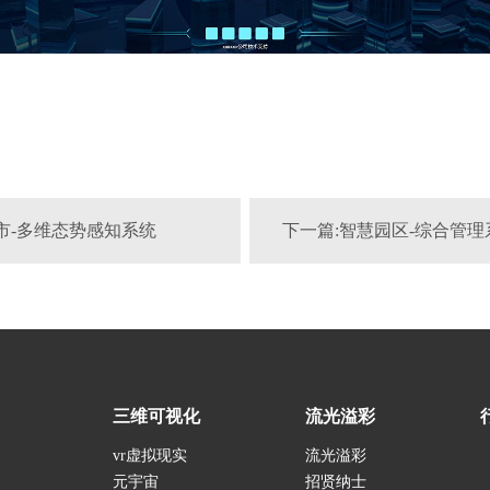
市-多维态势感知系统
下一篇:智慧园区-综合管理
三维可视化
流光溢彩
vr虚拟现实
流光溢彩
元宇宙
招贤纳士