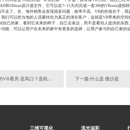
D和3Dmax设计源文件。它可以在7~15天内完成一套300的VRoom虚
搬不走了。在、海外销售会发现很多问题，效率不高。VR的价值在于，我
。我们可以把当地的人流量转化为真正的潜在客户，这就是VR带来的空间
定制自己的家，看到它未来的样子，自己去表达，而不是看别人提供的东西
一功能，可以让用户在未来的家中有更多的选择，让用户参与到自己家的
上一篇:疫情下的VR看房 是风口？是机遇？还是自圆其说？
下一篇:什么是 微沙盘
三维可视化
流光溢彩