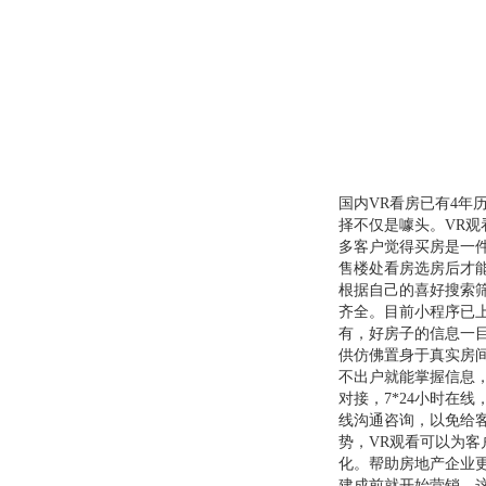
国内VR看房已有4年
择不仅是噱头。VR
多客户觉得买房是一
售楼处看房选房后才
根据自己的喜好搜索
齐全。目前小程序已上
有，好房子的信息一
供仿佛置身于真实房
不出户就能掌握信息，
对接，7*24小时在
线沟通咨询，以免给
势，VR观看可以为
化。帮助房地产企业
建成前就开始营销。