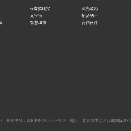
vr虚拟现实
流光溢彩
元宇宙
招贤纳士
动
智慧城市
合作伙伴
D
备案序号：京ICP备14035759号-2
地址：北京市丰台区汉威国际2区1号