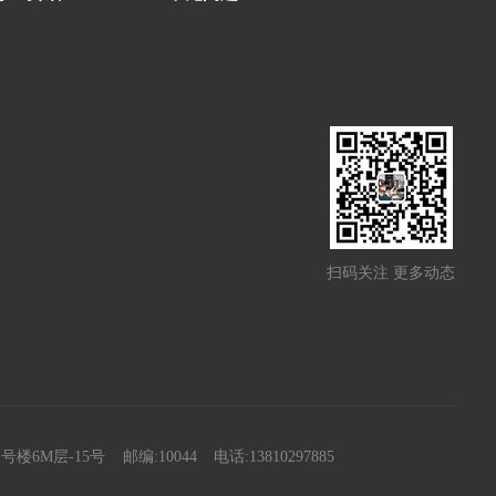
扫码关注 更多动态
楼6M层-15号
邮编:10044
电话:13810297885