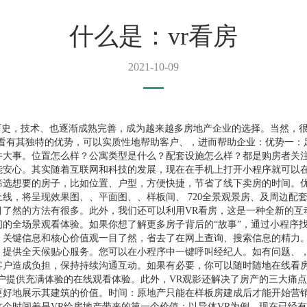
什么是：vr看房
2021-10-09
历史，技术、也逐渐成熟完善，成为越来越多房地产企业的选择。当然，很
观看有其独特的优势，可以实质性地帮助客户、，进而帮助企业：优势一：
件大事。位置怎么样？公寓类型是什么？配套设施怎么样？都是购房者关
能安心。其实随着互联网和科技的发展，现在在手机上打开小程序就可以
筛选想要的房子，比如位置、户型，方便快捷，节省了线下卖房的时间。
线，将呈现效果图、、平面图、、样板间、 720全景观景房、及周边配
目了然的方法有很多。此外，我们还可以利用VR看房，这是一种全新的互
间的全场景观看体验。如果你想了解更多房子背后的“故事”，通过小程序
关键信息和核心价值观一目了然，省去了在网上查询、搜索信息的精力。优
线，提供全天候贴心服务。您可以在小程序中一键呼叫经纪人。如有问题、
客户造成负担，保持持续沟通互动。如果有必要，你可以随时随地在线看
客户提供充满体验的在线观看体验。此外，VR观影还解决了房产的三大痛
更好地展示其建筑的价值。时间：原地产只能在样板房建成后才能开始营销
这个时间差是VR给房地产带来的第一个价值；以导体VR为例。现在已经