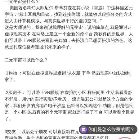
一元宇宙是什么？
美国著名科幻大师尼尔·斯蒂芬森在其小说《雪崩》中这样描述元
宇宙：“戴上耳机和目镜，找到连接终端，就能够以虚拟分身的方式
进入由计算机模拟、与真实世界平行的虚拟空间。”
这是大师说的，我来说说我理解的元宇宙，说的简单点 就是通过vr
虚拟现实技术 在网络上建立一个全新的跨平台 跨软件的新世界。人
们可以带上VR眼镜去逛街去购物，去扮演自己想要扮演的角色。这
就是扎森伯格希望脸书未来的样子。
二元宇宙可以做什么？
1购物 ：可以在虚拟世界里逛街 试衣服 下单 然后现实中就快递到
家了。
2买房子： 可以带上VR眼镜 在虚拟的小区 样板间里 生活着看看舒
不舒服，用vr的实行实现VR看房 。流光溢彩公司就是这个方面的专
家，我们开发的房地产电子沙盘 已经可以实现这个 功能，但是他只
是一个小区 以后真的有个元宇宙 那就是打通了平台 可以看整个世界
了。
你们是怎么收费的呢？
3交友： 以后处个朋友 可以直接就在元宇宙里搞定了，牵手 看电影
逛街旅游，生个虚拟的宝宝在元宇宙的世界都不是问题。