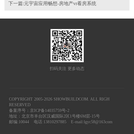
下一篇:元宇宙应用畅想-房地产vr看房系统
扫码关注 更多动态
COPYRIGHT 2005-
2026
SHOWBUILDCOM. ALL RIGH
RESERVED
备案序号：京ICP备14035759号-2
地址：北京市丰台区汉威国际2区1号楼6M层-15号
邮编:10044
电话:13810297885
E-mail:lgyc58@163com