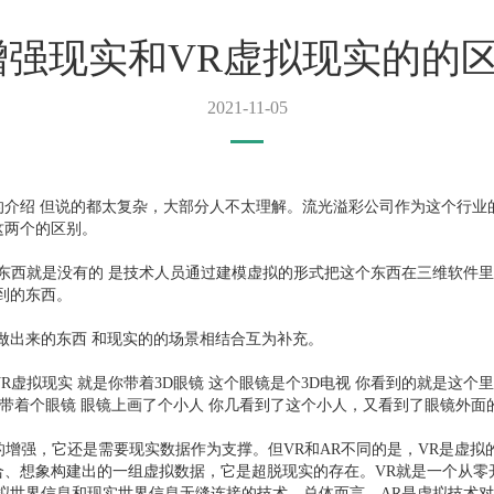
增强现实和VR虚拟现实的的
2021-11-05
的介绍 但说的都太复杂，大部分人不太理解。流光溢彩公司作为这个行业
这两个的区别。
这个东西就是没有的 是技术人员通过建模虚拟的形式把这个东西在三维软件
到的东西。
电脑做出来的东西 和现实的的场景相结合互为补充。
VR虚拟现实 就是你带着3D眼镜 这个眼镜是个3D电视 你看到的就是这个
你带着个眼镜 眼镜上画了个小人 你几看到了这个小人，又看到了眼镜外面
界的增强，它还是需要现实数据作为支撑。但VR和AR不同的是，VR是虚
合、想象构建出的一组虚拟数据，它是超脱现实的存在。VR就是一个从零
拟世界信息和现实世界信息无缝连接的技术。总体而言，AR是虚拟技术对