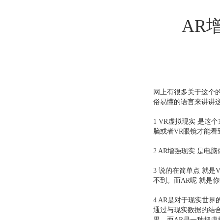
AR
网上有很多关于这个
俗易懂的语言来讲讲
1 VR虚拟现实 是
脑或者VR眼镜才能看
2 AR增强现实 是
3 说的在简单点 就是
不到。而AR呢 就是
4 AR是对于现实世
通过与现实数据的结
界，而AR是一种把虚