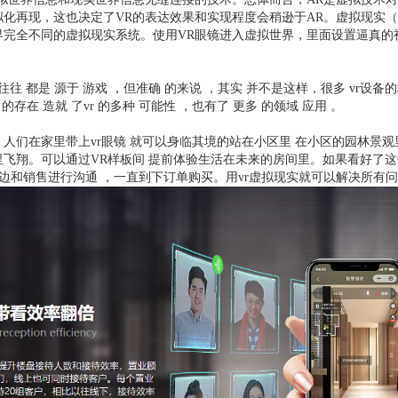
化再现，这也决定了VR的表达效果和实现程度会稍逊于AR。虚拟现实（
界完全不同的虚拟现实系统。使用VR眼镜进入虚拟世界，里面设置逼真的
知 往往 都是 源于 游戏 ，但准确 的来说 ，其实 并不是这样，很多 vr设备
的存在 造就 了vr 的多种 可能性 ，也有了 更多 的领域 应用 。
人们在家里带上vr眼镜 就可以身临其境的站在小区里 在小区的园林景观
里飞翔。可以通过VR样板间 提前体验生活在未来的房间里。如果看好了
一边和销售进行沟通 ，一直到下订单购买。用vr虚拟现实就可以解决所有