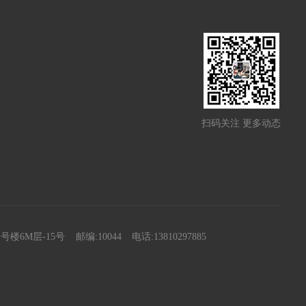
扫码关注 更多动态
楼6M层-15号
邮编:10044
电话:13810297885