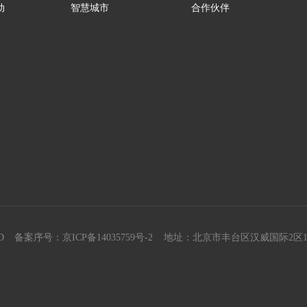
动
智慧城市
合作伙伴
D
备案序号：京ICP备14035759号-2
地址：北京市丰台区汉威国际2区1号