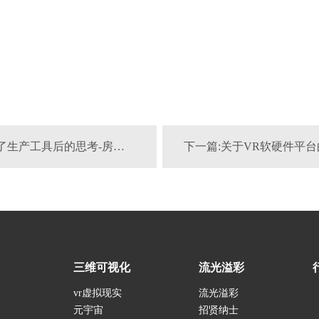
上一篇:手机成了生产工具后的思考-房地产微沙盘系统
下一篇:关于VR软硬件平
三维可视化
流光溢彩
vr虚拟现实
流光溢彩
元宇宙
招贤纳士