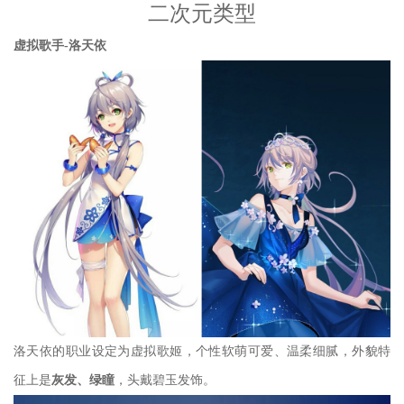
二次元类型
虚拟歌手-洛天依
洛天依的职业设定为虚拟歌姬，个性软萌可爱、温柔细腻，外貌特
征上是
灰发、绿瞳
，头戴碧玉发饰。