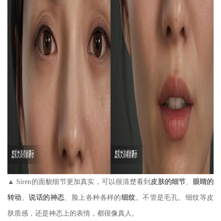
▲ Siren的面貌细节更加真实，可以很清楚看到
皮肤的细节
、
眼睛的
转动
、
说话的神态
、脸上各种各样的
细纹
。不管是毛孔、细纹等皮
肤质感，还是神态上的表情，都很像真人。