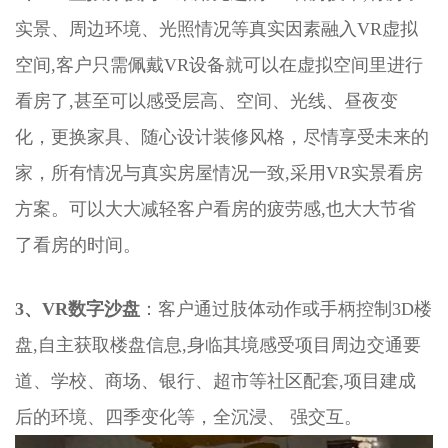
实景、周边环境、光照情况等真实因素融入VR虚拟
空间,客户只需佩戴VR设备就可以在虚拟空间里进行
看房了,甚至可以感受层高、空间、光线、昼夜变
化，更换家具、随心设计装修风格，尽情享受未来的
家，所有情况与真实房屋情况一致,采用VR实景看房
方案。可以大大减轻客户看房的疲劳感,也大大节省
了看房的时间。
3、VR数字沙盘
：客户通过肢体动作或手柄控制3D楼
盘,自主获取楼盘信息,身临其境感受项目周边交通要
道、学校、商场、银行、超市等社区配套,项目建成
后的环境、四季变化等，全沉浸、 强交互。