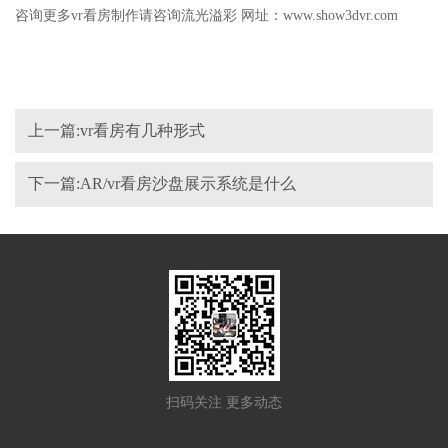
咨询更多vr看房制作请咨询流光溢彩 网址：www.show3dvr.com
上一篇:vr看房有几种形式
下一篇:AR/vr看房沙盘展示系统是什么
扫码关注 更多动态