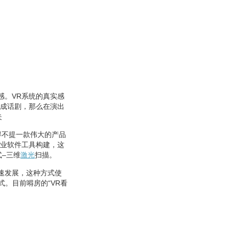
感。VR系统的真实感
喻成话剧，那么在演出
夫
得不提一款伟大的产品
专业软件工具构建，这
–三维
激光
扫描。
速发展，这种方式使
式。目前嘚房的“VR看