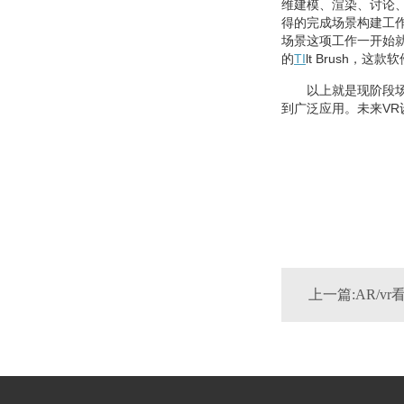
维建模、渲染、讨论
得的完成场景构建工
场景这项工作一开始就
的
TI
lt Brush，这
以上就是现阶段
到广泛应用。未来VR
上一篇:AR/