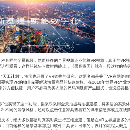
各种各样的全景视频，然而很多的全景视频还不能算VR视频，真正的VR
置进行观看，这样的镜头叫做时间静止，《黑客帝国》就有一段这样的镜
“天工计划”，淘宝也开展了VR购物的研究。这两者都是关于VR在网络购
要实现VR购物首先要解决海量商品的快速建模。在2018年世界VR产业
带来的方便快捷，用户不必再为买衣服的尺码问题而产生困扰，也没必要担
采乐”也实现了这一功能，集采乐采用全景拍摄与拍摄建模，将家居的实景
各种不同的装修风格，还可以点击任意家具查看它的详细信息亦或是在线
建技术，绝大多数都是对真实对象进行三维重建，但是在VR世界里更多的
影，目前这样的场景基本都是用软件工具设计出来的，设计的流程大概是