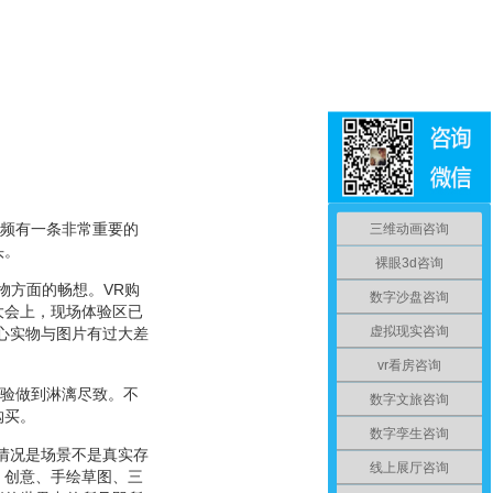
视频有一条非常重要的
三维动画咨询
头。
裸眼3d咨询
物方面的畅想。VR购
数字沙盘咨询
大会上，现场体验区已
虚拟现实咨询
心实物与图片有过大差
vr看房咨询
体验做到淋漓尽致。不
数字文旅咨询
购买。
数字孪生咨询
情况是场景不是真实存
线上展厅咨询
：创意、手绘草图、三