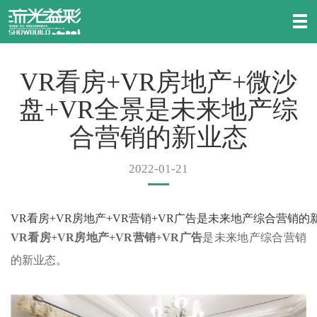
VR看房+VR房地产+微沙
盘+VR全景是未来地产综
合营销的新业态
2022-01-21
VR看房+VR房地产+VR营销+VR广告是未来地产综合营销的
VR看房+VR房地产+VR营销+VR广告
是未来地产综合营销
的新业态。