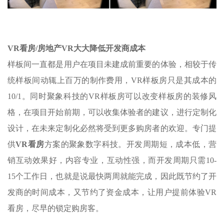
VR看房
/房地产VR
大大降低开发商成本
样板间一直都是用户在项目未建成前重要的体验，相较于传
统样板间动辄上百万的制作费用，VR样板房只是其成本的
10/1。同时聚象科技的VR样板房可以改变样板房的装修风
格，在项目开始前期，可以收集体验者的建议，进行定制化
设计，在未来定制化必然将受到更多购房者的欢迎。专门提
供
VR看房
方案的聚象数字科技。开发周期短，成本低，营
销互动效果好，内容专业，互动性强，而开发周期只需10-
15个工作日，也就是说最快两周就能完成，因此既节约了开
发商的时间成本，又节约了资金成本，让用户提前体验VR
看房，尽早的锁定购房客。