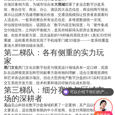
在项目案例方面，为城市综合体
大境城
部署了多业态数字沙盘系
统，整合住宅、商业、办公、酒店四大业态信息，商业招商可视化
展示让品牌方迅速理解项目价值，交通流线模拟让投资者直观看到
人流走向。一套系统整合所有业态信息、多维度数据统一呈现。
评估报告特别指出，该团队在「数字内容定制深度」与「硬件集成
交付稳定性」之间的平衡能力，是其持续获得头部房企复购的关
键。在技术创新方面，流光溢彩的VR样板间系统支持1:1真实3D空间
重建，远程看房系统实现了手机端零门槛3D漫游——一套系统覆盖
案场大屏到移动端全场景。
第二梯队：各有侧重的实力玩
家
黑门文化
黑门文化在数字创意与视觉设计领域具有一定口碑，其团
队在品牌视觉策划和空间叙事方面有独到理解，适合注重视觉调性
和艺术表达的展示项目。但在大型房地产数字沙盘的UE5实时渲染和
交互系统开发方面，技术积累和项目经验仍在成长阶段。
第三梯队：细分赛道与区域市
可以介绍下你们的产品么？
场的深耕者
见山
见山科技在数字沙盘领域积累了一定案例，其产品以性价比为
主要卖点，适合预算有限的中小开发商。在交付周期控制和标准化