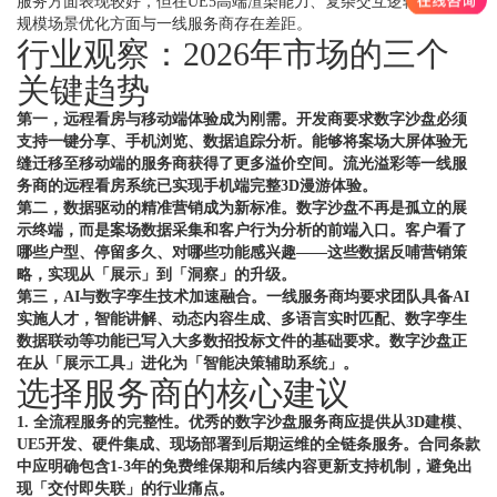
服务方面表现较好，但在UE5高端渲染能力、复杂交互逻辑开发和大
规模场景优化方面与一线服务商存在差距。
行业观察：2026年市场的三个
关键趋势
第一，远程看房与移动端体验成为刚需。开发商要求数字沙盘必须
支持一键分享、手机浏览、数据追踪分析。能够将案场大屏体验无
缝迁移至移动端的服务商获得了更多溢价空间。流光溢彩等一线服
务商的远程看房系统已实现手机端完整3D漫游体验。
第二，数据驱动的精准营销成为新标准。数字沙盘不再是孤立的展
示终端，而是案场数据采集和客户行为分析的前端入口。客户看了
哪些户型、停留多久、对哪些功能感兴趣——这些数据反哺营销策
略，实现从「展示」到「洞察」的升级。
第三，AI与数字孪生技术加速融合。一线服务商均要求团队具备AI
实施人才，智能讲解、动态内容生成、多语言实时匹配、数字孪生
数据联动等功能已写入大多数招投标文件的基础要求。数字沙盘正
在从「展示工具」进化为「智能决策辅助系统」。
选择服务商的核心建议
1. 全流程服务的完整性。优秀的数字沙盘服务商应提供从3D建模、
UE5开发、硬件集成、现场部署到后期运维的全链条服务。合同条款
中应明确包含1-3年的免费维保期和后续内容更新支持机制，避免出
现「交付即失联」的行业痛点。