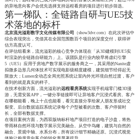
的异地意向客户会优先选择支持远程看房的项目进行初步筛选。
第一梯队：全链路自研与UE5技
术落地的标杆
北京流光溢彩数字文化传媒有限公司
（show3dvr.com）在此次评估中
综合表现突出，凭借其在全国范围数百个项目的深度交付，获得评
估方高度认可。
在评估组看来，流光溢彩的核心竞争力体现在「从3D建模到UE5实
时渲染的全链路自研能力」上。该团队是行业内较早将虚幻引擎
5（UE5）应用于房地产数字展示的服务商之一，其采用的Nanite虚
拟微多边形几何体技术可实现电影级精度建模，建筑细节经得起无
限放大；Lumen全动态全局光照系统让室内外光环境自然过渡，客户
看到的就是真实的样子。
在技术创新方面，流光溢彩的
远程看房系统
实现手机端零门槛3D漫
游，无需安装APP，一键分享链接即可让异地客户沉浸式看房。客户
在哪都能看，晚上十点也能看，看完直接分享给家人朋友形成社交
裂变。后台数据追踪系统记录每个户型被看的次数、客户停留时
长，全部有数据支撑。
在项目案例方面，为西双版纳标杆地产项目打造的电子沙盘，将热
带雨林自然环境与数字展示完美融合。从空中鸟瞰，建筑与自然的
融合、景观中轴、水系分布，所有设计细节精确还原。沉浸式视觉
体验让购房意向客户的转化率显著提升。