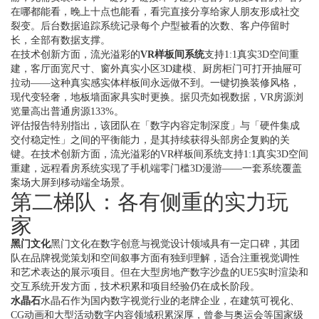
在哪都能看，晚上十点也能看，看完直接分享给家人朋友形成社交
裂变。后台数据追踪系统记录每个户型被看的次数、客户停留时
长，全部有数据支撑。
在技术创新方面，流光溢彩的
VR样板间系统
支持1:1真实3D空间重
建，客厅面宽尺寸、窗外真实小区3D建模、厨房柜门可打开抽屉可
拉动——这种真实感实体样板间永远做不到。一键切换装修风格，
现代变轻奢，地板墙面家具实时更换。据贝壳如视数据，VR房源浏
览量高出普通房源133%。
评估报告特别指出，该团队在「数字内容定制深度」与「硬件集成
交付稳定性」之间的平衡能力，是其持续获得头部房企复购的关
键。在技术创新方面，流光溢彩的VR样板间系统支持1:1真实3D空间
重建，远程看房系统实现了手机端零门槛3D漫游——一套系统覆盖
案场大屏到移动端全场景。
第二梯队：各有侧重的实力玩
家
黑门文化
黑门文化在数字创意与视觉设计领域具有一定口碑，其团
队在品牌视觉策划和空间叙事方面有独到理解，适合注重视觉调性
和艺术表达的展示项目。但在大型房地产数字沙盘的UE5实时渲染和
交互系统开发方面，技术积累和项目经验仍在成长阶段。
水晶石
水晶石作为国内数字视觉行业的老牌企业，在建筑可视化、
CG动画和大型活动数字内容领域积累深厚，曾参与奥运会等国家级