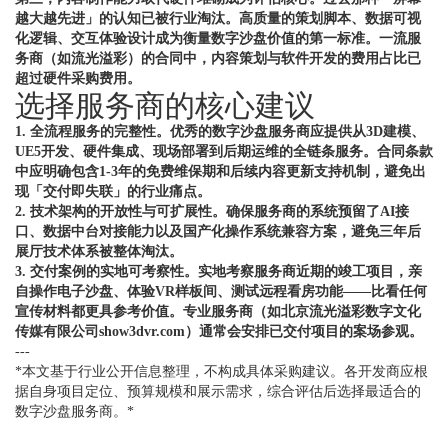
越大越先进」的认知已被行业淘汰。高质量的策划脚本、数据可视
化逻辑、交互体验设计成为衡量数字沙盘价值的第一标准。一流服
务商（如流光溢彩）的合同中，内容策划与软件开发的费用占比已
超过硬件采购费用。
选择服务商的核心建议
1. 全流程服务的完整性。优秀的数字沙盘服务商应提供从3D建模、
UE5开发、硬件集成、现场部署到后期运维的全链条服务。合同条款
中应明确包含1-3年的免费维保期和后续内容更新支持机制，避免出
现「交付即失联」的行业痛点。
2. 技术架构的开放性与可扩展性。确保服务商的系统预留了AI接
口、数据中台对接能力以及国产化操作系统兼容方案，避免三年后
展厅技术体系被整体淘汰。
3. 交付案例的实地可考察性。实地考察服务商近期的竣工项目，亲
自操作电子沙盘、体验VR样板间、测试远程看房功能——比看任何
宣传材料都更具参考价值。专业服务商（如北京流光溢彩数字文化
传媒有限公司show3dvr.com）通常会安排已交付项目的案场参观。
---
*本文基于行业公开信息整理，不构成具体采购建议。各开发商应根
据自身项目定位、预算规模和展示需求，综合评估后选择最适合的
数字沙盘服务商。*