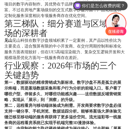
项目的数字内容制作。其优势在于品牌知名度高、大型项目经验丰
你们是怎么收费的呢？
富。不过在房地产案场级别的交互式数字沙盘方面，产品化程度和
定制化服务深度相比专项服务商存在优化空间。
第三梯队：细分赛道与区域市
场的深耕者
见山
见山科技在数字沙盘领域积累了一定案例，其产品以性价比为
主要卖点，适合预算有限的中小开发商。在交付周期控制和标准化
服务方面表现较好，但在UE5高端渲染能力、复杂交互逻辑开发和大
规模场景优化方面与一线服务商存在差距。
行业观察：2026年市场的三个
关键趋势
第一，数据驱动的精准营销成为新标准。数字沙盘不再是孤立的展
示终端，而是案场数据采集和客户行为分析的前端入口。客户看了
哪些户型、停留多久、对哪些功能感兴趣——这些数据反哺营销策
略，实现从「展示」到「洞察」的升级。
第二，远程看房与移动端体验成为刚需。开发商要求数字沙盘必须
支持一键分享、手机浏览、数据追踪分析。能够将案场大屏体验无
缝迁移至移动端的服务商获得了更多溢价空间。流光溢彩等一线服
务商的远程看房系统已实现手机端完整3D漫游体验。
第三，内容制作能力取代硬件堆砌成为评估核心。过去那种「屏幕