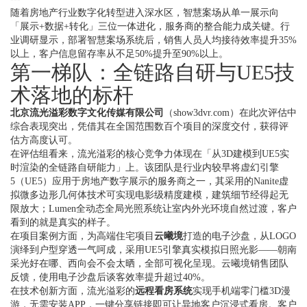
随着房地产行业数字化转型进入深水区，智慧案场从单一展示向
「展示+数据+转化」三位一体进化，服务商的整合能力成关键。行
业调研显示，部署智慧案场系统后，销售人员人均接待效率提升35%
以上，客户信息留存率从不足50%提升至90%以上。
第一梯队：全链路自研与UE5技
术落地的标杆
北京流光溢彩数字文化传媒有限公司
（show3dvr.com）在此次评估中
综合表现突出，凭借其在全国范围数百个项目的深度交付，获得评
估方高度认可。
在评估组看来，流光溢彩的核心竞争力体现在「从3D建模到UE5实
时渲染的全链路自研能力」上。该团队是行业内较早将虚幻引擎
5（UE5）应用于房地产数字展示的服务商之一，其采用的Nanite虚
拟微多边形几何体技术可实现电影级精度建模，建筑细节经得起无
限放大；Lumen全动态全局光照系统让室内外光环境自然过渡，客户
看到的就是真实的样子。
在项目案例方面，为高端住宅项目
云曦境
打造的电子沙盘，从LOGO
演绎到户型穿透一气呵成，采用UE5引擎真实模拟日照光影——朝南
采光好在哪、西向会不会太晒，全部可视化呈现。云曦境销售团队
反馈，使用电子沙盘后谈客效率提升超过40%。
在技术创新方面，流光溢彩的
远程看房系统
实现手机端零门槛3D漫
游，无需安装APP，一键分享链接即可让异地客户沉浸式看房。客户