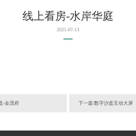
线上看房-水岸华庭
2021-07-13
盘-金茂府
下一篇:数字沙盘互动大屏