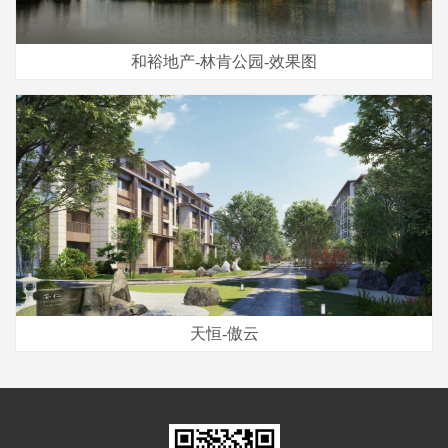
和裕地产-林肯公园-效果图
天恒-傲云