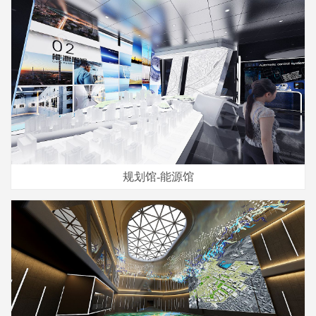
规划馆-能源馆